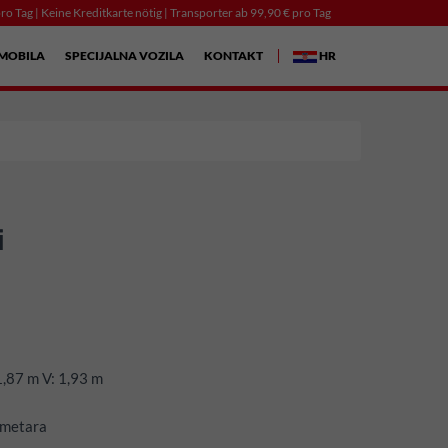
ro Tag | Keine Kreditkarte nötig | Transporter ab 99,90 € pro Tag
MOBILA
SPECIJALNA VOZILA
KONTAKT
HR
i
1,87 m V: 1,93 m
 metara