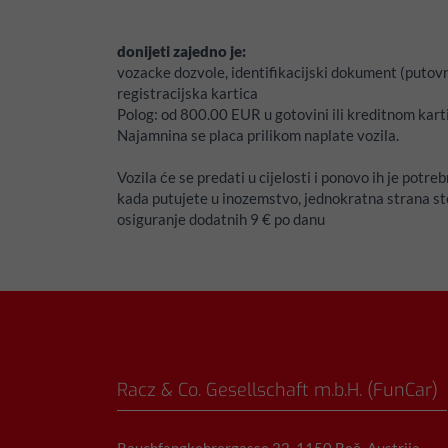
donijeti zajedno je:
vozacke dozvole, identifikacijski dokument (putovn
registracijska kartica
Polog:
od 800.00 EUR u gotovini ili kreditnom kart
Najamnina se placa prilikom naplate vozila.
Vozila će se predati u cijelosti i ponovo ih je potre
kada putujete u inozemstvo, jednokratna strana st
osiguranje dodatnih 9 € po danu
Racz & Co. Gesellschaft m.b.H. (FunCar)
Rauchfangkehrergasse 32, 1150 Beč, Austrija