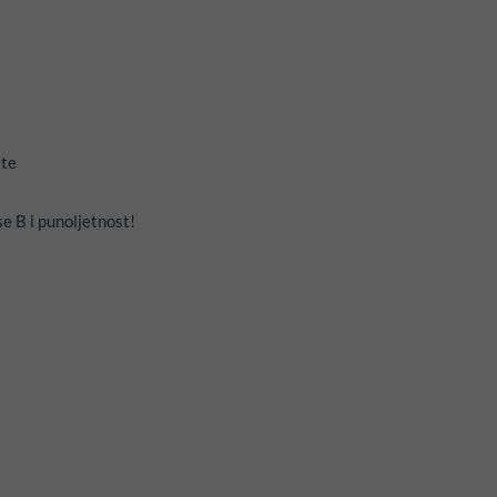
ste
e B i punoljetnost!