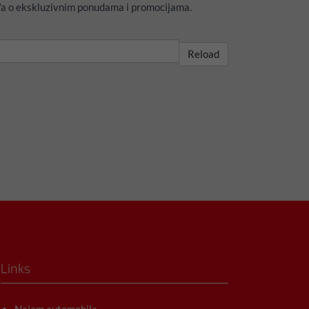
n/a o ekskluzivnim ponudama i promocijama.
Reload
Links
Najam automobila