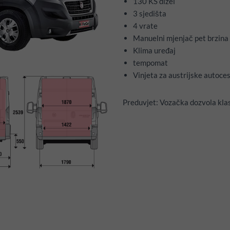
130 KS dizel
3 sjedišta
4 vrate
Manuelni mjenjač pet brzina
Klima uređaj
tempomat
Vinjeta za austrijske autoce
Preduvjet: Vozačka dozvola klas