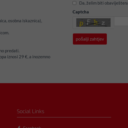
Da, želim biti obaviješte
Captcha
ica, osobna iskaznica),
icom.
bno predati.
opa iznosi 29 €, a inozemno
Social Links
Facebook