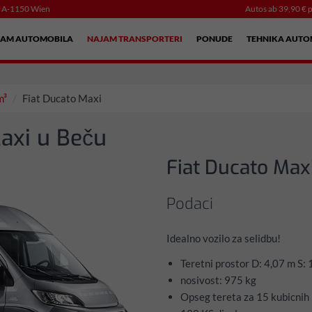
, A-1150 Wien
Autos ab 39,90 € p
JAM AUTOMOBILA
NAJAM TRANSPORTERI
PONUDE
TEHNIKA AUTO
m³
Fiat Ducato Maxi
Maxi u Beču
Fiat Ducato Max
Podaci
Idealno vozilo za selidbu!
Teretni prostor D: 4,07 m S: 
nosivost: 975 kg
Opseg tereta za 15 kubicnih