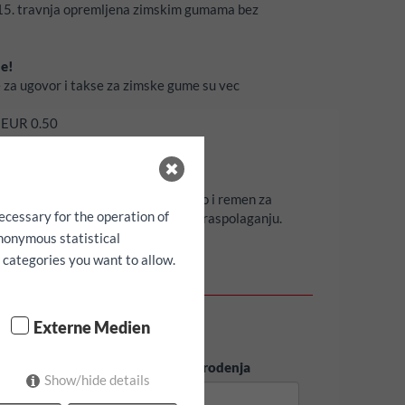
o 15. travnja opremljena zimskim gumama bez
ne!
e za ugovor i takse za zimske gume su vec
o EUR 0.50
UR
a, sigurnosne sjedalice za djecu kao i remen za
ecessary for the operation of
prijed rezervirati ukoliko stoje na raspolaganju.
anonymous statistical
h categories you want to allow.
u
Externe Medien
rezime
datum rodenja
Show/hide details