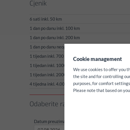
Cjenik
6 sati inkl. 50 km
1 dan po danu inkl. 100 km
1 dan po danu inkl. 200 km
1 dan po danu neogranicenih km
✖
1 tijedan inkl. 700 km
Cookie management
1 tijedan inkl. 1000 km
We use cookies to offer you t
1 tijedan inkl. 2000 km
the site and for controlling o
purposes, for comfort settings
4 tijedna inkl. 4.000 km
Please note that based on your 
Odaberite razdoblje najma / kilom
Datum preuzimanja:
Vrijeme