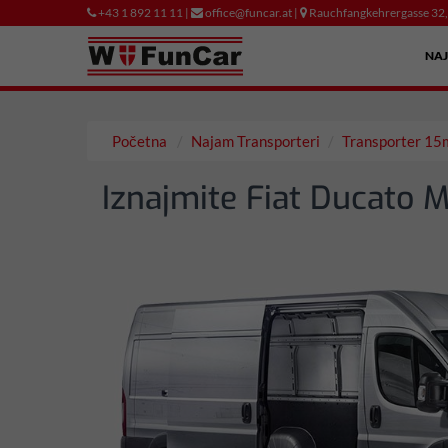
+43 1 892 11 11 |
office@funcar.at |
Rauchfangkehrergasse 32
NA
Početna
Najam Transporteri
Transporter 15
Iznajmite Fiat Ducato 