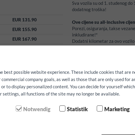
Sva vozila su od 1. studenog d
dodatnog troška!
EUR 131.90
Ove cijene su all-inclusive cije
Porezi, osiguranja, takse vezan
EUR 155.90
inkludirane!*
EUR 167.90
Dodatni kilometar za ovo vozil
depozit:
800
EUR
EUR 275.90
odbitno za slučaj štete
1000
E
EUR 839.90
Besplatne usluge:
kao navigacij
EUR 959.90
he best possible website experience. These include cookies that are n
pričvršćivanje istih se mogu una
EUR 1079.90
Raspoloživost nije garantirana!
ur commercial company goals, as well as those that are only used for 
 or to display personalized content. You can decide for yourself whic
EUR 1559.90
settings, all functions of the site may no longer be available.
etar
Potvrdite rezervacij
Notwendig
Statistik
Marketing
ime
p
 preuzimanja: