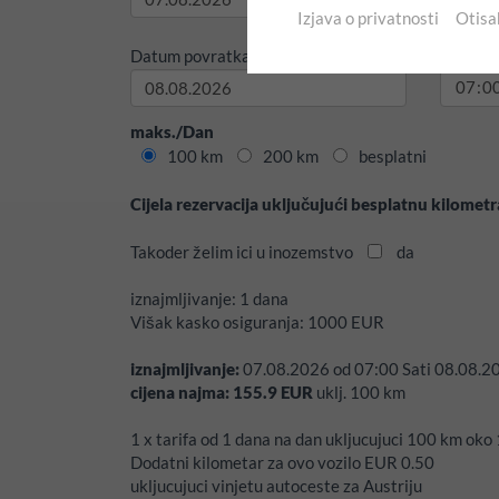
Izjava o privatnosti
Otisa
Datum povratka:
Vrijeme
maks./Dan
100 km
200 km
besplatni
Cijela rezervacija uključujući besplatnu kilomet
Takoder želim ici u inozemstvo
da
iznajmljivanje:
1 dana
Višak kasko osiguranja:
1000
EUR
iznajmljivanje:
07.08.2026
od
07:00
Sati
08.08.2
cijena najma:
155.9
EUR
uklj.
100
km
1 x tarifa od 1 dana na dan ukljucujuci 100 km ok
Dodatni kilometar za ovo vozilo EUR 0.50
ukljucujuci vinjetu autoceste za Austriju