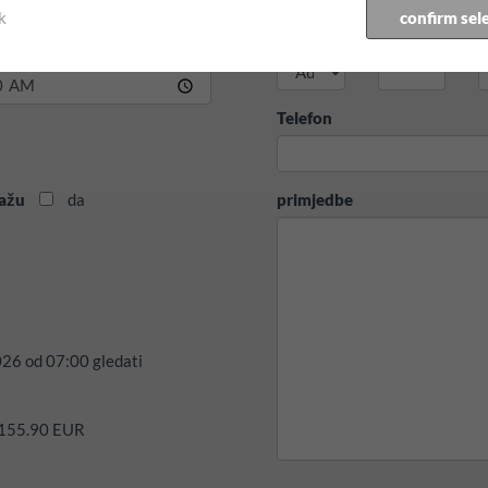
k
confirm sel
Država
ZIP
G
 povratka:
Telefon
ražu
da
primjedbe
026
od
07:00
gledati
o 155.90 EUR