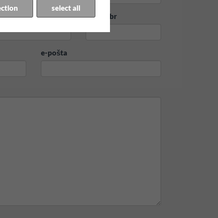
ection
select all
rad
Ulica + br
e-pošta