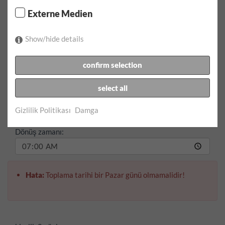
Kiralama süresini / kilometreyi seçin
Externe Medien
Alış tarihi:
Show/hide details
Alış zamanı:
confirm selection
select all
Dönüş tarihi:
Gizlilik Politikası
Damga
Dönüş zamanı:
Hata:
Toplama tarihi bir Pazar günü olmamalidir!