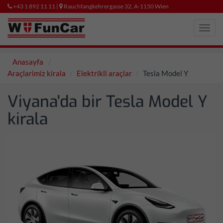
+43 1 892 11 11 |
Rauchfangkehrergasse 32, A-1150 Wien
Toggl
navig
Anasayfa
Araçlarimiz kirala
Elektrikli araçlar
Tesla Model Y
Viyana'da bir Tesla Model Y
kirala