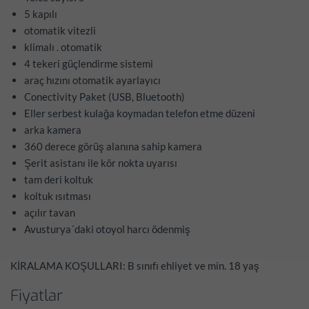
5 kapılı
otomatik vitezli
klimalı . otomatik
4 tekeri güçlendirme sistemi
araç hızını otomatik ayarlayıcı
Conectivity Paket (USB, Bluetooth)
Eller serbest kulağa koymadan telefon etme düzeni
arka kamera
360 derece görüş alanına sahip kamera
Şerit asistanı ile kör nokta uyarısı
tam deri koltuk
koltuk ısıtması
açılır tavan
Avusturya´daki otoyol harcı ödenmiş
KİRALAMA KOŞULLARI: B sınıfı ehliyet ve min. 18 yaş
Fiyatlar