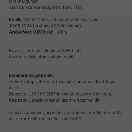
kiralik
0 günler
Aşırı tam kapsamlı sigorta: 1000 EUR
kiralik
09.08.2026
tarafindan
07:00
Saat yukarı
10.08.2026
tarafindan
07:00
izlemek
Araba fiyat:
0
EUR
dahil.
0
km
Bu araç için ilave kilometre EUR 0.50
Avusturya için otoyol vinyet dahil
beraberinde getirmek:
ehliyet, fotografli kimlik (pasaport, nüfus cüzdani), kayit
karti
Depozito: 1500.00 EUR'dan nakit veya kredi kartıyla.
Kira bedeli, aracin tahsilati üzerine ödenmelidir.
Araçlar tamamen şarj edilmiş olarak teslim edilir (ca. % 90)
ve tekrar teslim edilmelidir (min.% 80).