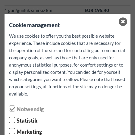
1 gün/günlük sinirsiz km
EUR 195.40
1 hafta dahil km'siz
EUR 1034.90
Cookie management
4 hafta 4.000 km dahil
EUR 2288.50
We use cookies to offer you the best possible website
Tüm araçlarımız Kasım ayından Nisan ayına kadar kış lastikleri
experience. These include cookies that are necessary for
ile donatılmış! Şu hizmete ek ücreti kesilmez!
the operation of the site and for controlling our commercial
Sayfamizda belirtilen fiyatlar her sey dahil fiyatlardir!
company goals, as well as those that are only used for
Vergiler, sigorta harci, kis lastikleri ücreti, sözlesmelerin Damga
anonymous statistical purposes, for comfort settings or to
Vergisi gibi harçlar yukaridaki fiyatlarda dahil!*
display personalized content. You can decide for yourself
Bu araç için ilave kilometre EUR 0.50
which categories you want to allow. Please note that based
Kaution: 1500.00 EUR
on your settings, all functions of the site may no longer be
hasar durumunda indirilebilir 1000 EUR
available.
Ucretiz hizmetlerimiz:
Tüm yaygın prizlere sahip çocuk
koltukları ve evrensel mobil hızlı şarj istasyonları için
Notwendig
kullanılabilirlik garanti edilemez!
Statistik
Marketing