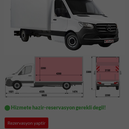
⬤ Hizmete hazir-reservasyon gerekli degil!
Rezervasyon yaptir