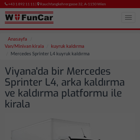
+43 1 892 11 11 |
Rauchfangkehrergasse 32, A-1150 Wien
Toggl
navig
Anasayfa
Van/Minivan kirala
kuyruk kaldırma
Mercedes Sprinter L4 kuyruk kaldırma
Viyana'da bir Mercedes
Sprinter L4, arka kaldırma
ve kaldırma platformu ile
kirala