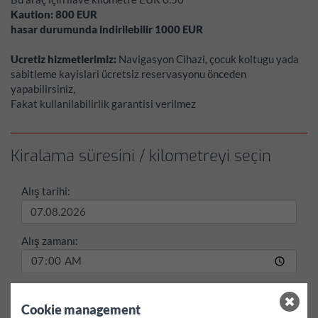
Kaution:
800
EUR
hasar durumunda indirilebilir
1000
EUR
Ucretiz hizmetlerimiz:
Navigasyon Cihazi, çocuk koltugu yada
sabitleme kayislari ücretsiz reservasyonu önceden
yapabilirsiniz,
Fakat kullanilabilirlik garantisi verilmez
Kiralama süresini / kilometreyi seçin
Alış tarihi:
Alış zamanı:
Dönüş tarihi:
Cookie management