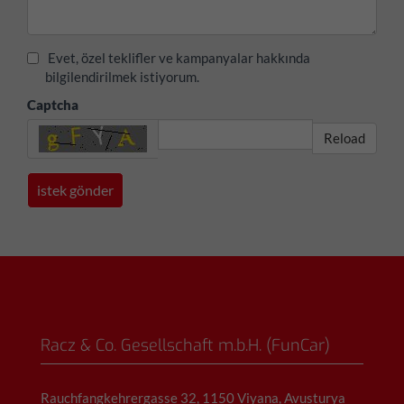
Evet, özel teklifler ve kampanyalar hakkında
bilgilendirilmek istiyorum.
Captcha
Reload
Racz & Co. Gesellschaft m.b.H. (FunCar)
Rauchfangkehrergasse 32, 1150 Viyana, Avusturya