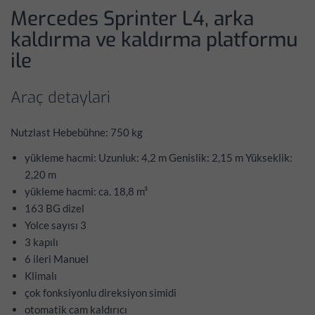
Mercedes Sprinter L4, arka
kaldırma ve kaldırma platformu
ile
Araç detaylari
Nutzlast Hebebühne: 750 kg
yükleme hacmi: Uzunluk: 4,2 m Genislik: 2,15 m Yükseklik:
2,20 m
yükleme hacmi: ca. 18,8 m³
163 BG dizel
Yolce sayısı 3
3 kapılı
6 ileri Manuel
Klimalı
çok fonksiyonlu direksiyon simidi
otomatik cam kaldırıcı