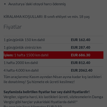
Avusturya´daki otoyol harcı ödenmiş
KİRALAMA KOŞULLARI: B sınıfı ehliyet ve min. 18 yaş
Fiyatlar
1 gün/günlük 150 km dahil
EUR 162.40
1 gün/günlük sinirsiz km
EUR 287.40
İşlem:
1 hafta 1500 km dahil
EUR 686.30
1 hafta 2000 km dahil
EUR 812.40
4 hafta 4.000 km dahil
EUR 2062.40
Tüm araçlarımız Kasım ayından Nisan ayına kadar kış lastikleri
ile donatılmış! Şu hizmete ek ücreti kesilmez!
Sayfamizda belirtilen fiyatlar her sey dahil fiyatlardir!
Vergiler, sigorta harci, kis lastikleri ücreti, sözlesmelerin Damga
Vergisi gibi harçlar yukaridaki fiyatlarda dahil!*
Bu araç için ilave kilometre EUR 0.50