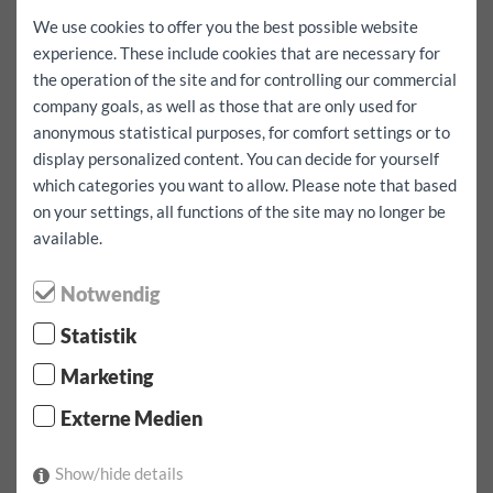
We use cookies to offer you the best possible website
Dönüş zamanı:
experience. These include cookies that are necessary for
the operation of the site and for controlling our commercial
company goals, as well as those that are only used for
mak./Gün
anonymous statistical purposes, for comfort settings or to
150 km
serbest
display personalized content. You can decide for yourself
Ücretsiz kilometre hakkı dahil tüm rezervasyon.
which categories you want to allow. Please note that based
evet
on your settings, all functions of the site may no longer be
available.
Ben de yurt disina gitmek istiyorum
evet
Notwendig
kiralik
Aşırı tam kapsamlı sigorta:
1000
EUR
Statistik
kiralik
07.08.2026
tarafindan
07:00
Saat yukarı
Marketing
08.08.2026
tarafindan
07:00
izlemek
Araba fiyat:
162.4
EUR
dahil.
150
km
Externe Medien
Rezervasyonu teyit et
Show/hide details