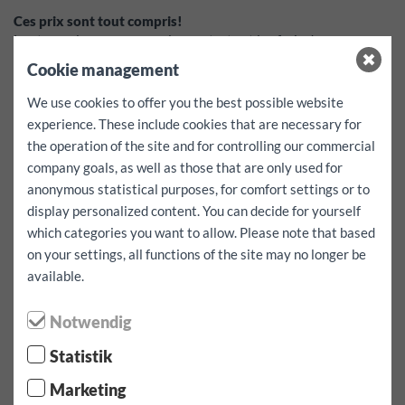
Ces prix sont tout compris!
Les taxes, les assurances, les contrats et les frais de pneus
d'hiver sont déjà inclus.*
Cookie management
Kilomètres supplémentaires pour ce véhicule EUR 0.50
dépôt:
1000
EUR
We use cookies to offer you the best possible website
déductible par cas de dommage
1000
EUR
experience. These include cookies that are necessary for
the operation of the site and for controlling our commercial
Services gratuits:
Système de navigation, sièges enfants et
company goals, as well as those that are only used for
sangles de fixation - ne peuvent être réservés qu'en fonction de
anonymous statistical purposes, for comfort settings or to
la disponibilité et par accord préalable.
La disponibilité ne peut pas être garantie!
display personalized content. You can decide for yourself
which categories you want to allow. Please note that based
on your settings, all functions of the site may no longer be
Sélectionnez la période de location /
available.
kilométre
Notwendig
Date de prise en charge:
Statistik
Marketing