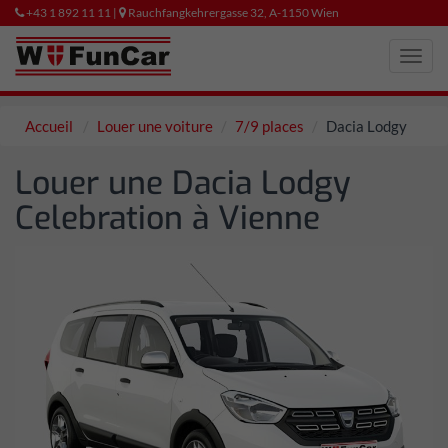
+43 1 892 11 11 |
Rauchfangkehrergasse 32, A-1150 Wien
Toggl
navig
Accueil
Louer une voiture
7/9 places
Dacia Lodgy
Louer une Dacia Lodgy
Celebration à Vienne