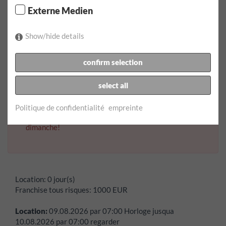
Heure de prise en charge:
Externe Medien
Show/hide details
Date de retour:
confirm selection
Heure de retour:
select all
Politique de confidentialité
empreinte
Erreur:
La date de ramassage ne peut pas être un
dimanche!
Location:
0 jour(s)
Franchise tous risques:
1000
EUR
Location:
09.08.2026
par
07:00
Horloge jusqua
10.08.2026
par
07:00
regarder